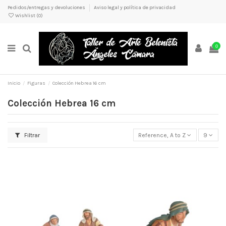
Pedidos/entregas y devoluciones
Aviso legal y política de privacidad
Wishlist (
0
)
0
Inicio
Figuras
Colección Hebrea 16 cm
Colección Hebrea 16 cm
Filtrar
Reference, A to Z
9