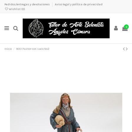
Pedidos/entregas y devoluciones
Aviso legal y política de privacidad
Wishlist (
0
)
0
Inicio
9013 Pastor con saco Nº2