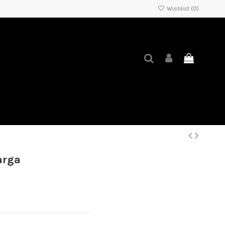
Wishlist (
0
)
arga