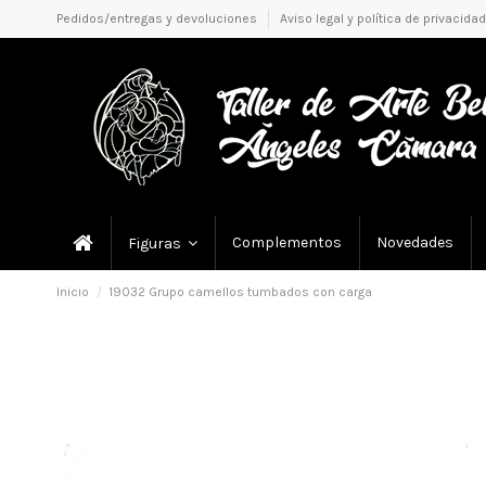
Pedidos/entregas y devoluciones
Aviso legal y política de privacidad
Complementos
Novedades
Figuras
Inicio
19032 Grupo camellos tumbados con carga