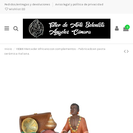
Pedidos/entregas y devoluciones
Aviso legal y política de privacidad
Wishlist (
0
)
0
Inicio
19068 Mercader Africano con complementos - Fabricado en pasta
cerámica Italiana.