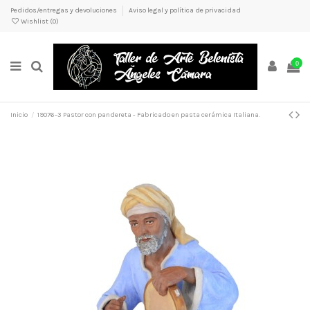
Pedidos/entregas y devoluciones
Aviso legal y política de privacidad
Wishlist (
0
)
0
Inicio
19076-3 Pastor con pandereta - Fabricado en pasta cerámica Italiana.