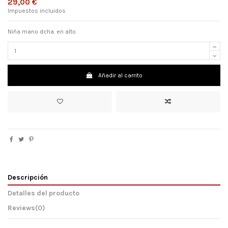
29,00 €
Impuestos incluidos
Niña mano dcha. en alto
Añadir al carrito
Descripción
Detalles del producto
Reviews
(0)