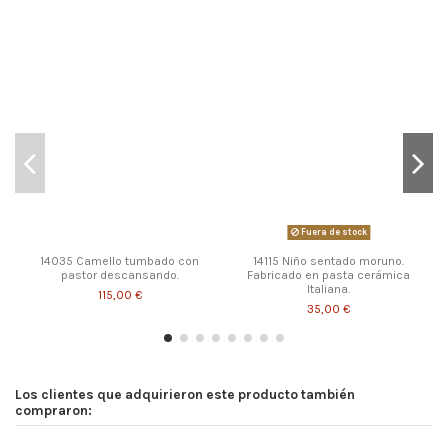
Fuera de stock
14035 Camello tumbado con
14115 Niño sentado moruno.
pastor descansando.
Fabricado en pasta cerámica
Italiana.
115,00 €
35,00 €
Los clientes que adquirieron este producto también
compraron: