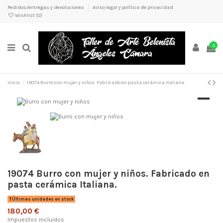
Pedidos/entregas y devoluciones
Aviso legal y política de privacidad
Wishlist (
0
)
0
Inicio
19074 Burro con mujer y niños. Fabricado en pasta cerámica Italiana.
19074 Burro con mujer y niños. Fabricado en
pasta cerámica Italiana.
Últimas unidades en stock
180,00 €
Impuestos incluidos