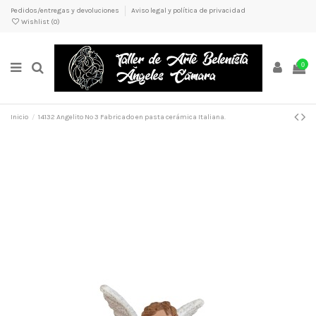
Pedidos/entregas y devoluciones
Aviso legal y política de privacidad
Wishlist (
0
)
0
Inicio
14132 Angelito Nº 3 Fabricado en pasta cerámica Italiana.