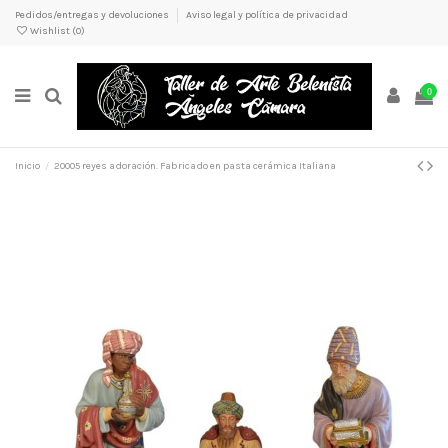
Pedidos/entregas y devoluciones
Aviso legal y política de privacidad
Wishlist (
0
)
0
Inicio
20005 reyes adoración. Fabricado en pasta cerámica Italiana