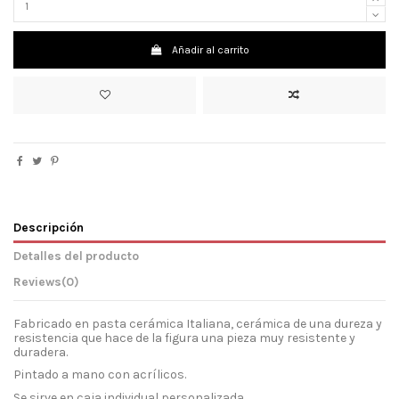
Añadir al carrito
Descripción
Detalles del producto
Reviews
(0)
Fabricado en pasta cerámica Italiana, cerámica de una dureza y
resistencia que hace de la figura una pieza muy resistente y
duradera.
Pintado a mano con acrílicos.
Se sirve en caja individual personalizada.