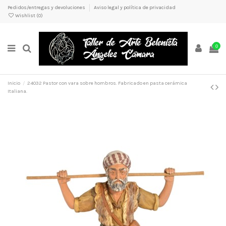
Pedidos/entregas y devoluciones
Aviso legal y política de privacidad
Wishlist (
0
)
0
Inicio
24032 Pastor con vara sobre hombros. Fabricado en pasta cerámica
Italiana.