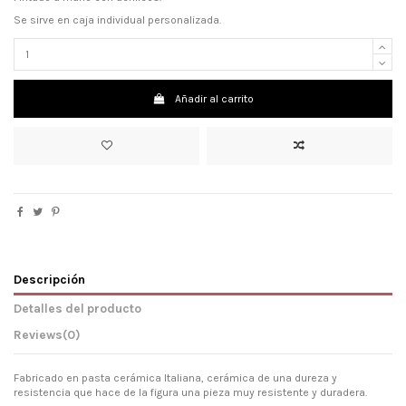
Se sirve en caja individual personalizada.
Añadir al carrito
Descripción
Detalles del producto
Reviews
(0)
Fabricado en pasta cerámica Italiana, cerámica de una dureza y
resistencia que hace de la figura una pieza muy resistente y duradera.