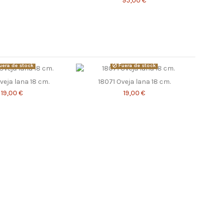
95,00 €
uera de stock
Fuera de stock
veja lana 18 cm.
18071 Oveja lana 18 cm.
19,00 €
19,00 €