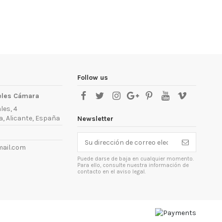
Follow us
eles Cámara
les, 4
, Alicante, España
Newsletter
ail.com
Puede darse de baja en cualquier momento.
Para ello, consulte nuestra información de
contacto en el aviso legal.