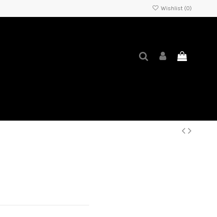
Wishlist (
0
)