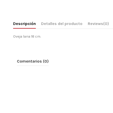
Descripción
Detalles del producto
Reviews
(0)
Oveja lana 18 cm.
Comentarios (0)