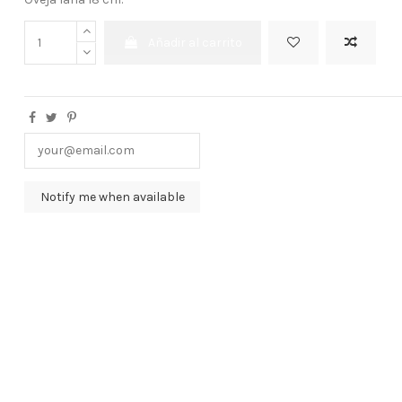
Añadir al carrito