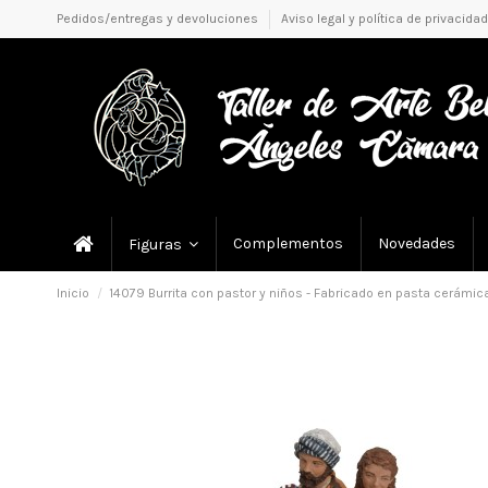
Pedidos/entregas y devoluciones
Aviso legal y política de privacidad
Complementos
Novedades
Figuras
Inicio
14079 Burrita con pastor y niños - Fabricado en pasta cerámica 