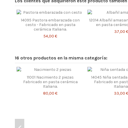
Los clientes que adquirieron este producto tambié
14095 Pastora embarazada con
12014 Albañil amasan
cesto - Fabricado en pasta
en pasta cerámica
cerámica Italiana.
37,00 
54,00 €
16 otros productos en la misma categoría:
11001 Nacimiento 2 piezas
14045 Niña sentada 
Fabricado en pasta cerámica
Fabricado en pas
Italiana.
Italiana
80,00 €
33,00 