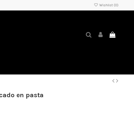
Wishlist (
0
)
icado en pasta