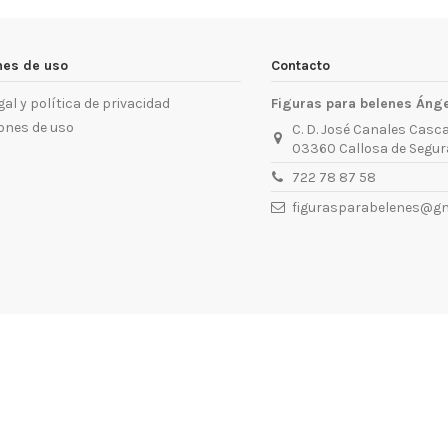
nes de uso
Contacto
gal y política de privacidad
Figuras para belenes Áng
ones de uso
C. D. José Canales Casca
03360 Callosa de Segura
722 78 87 58
figurasparabelenes@gm