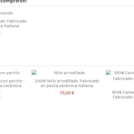
n compraron:
do. Fabricado
 Italiana.
€
con perrito -
24041 Niño arrodillado. Fabricado
ta cerámica
en pasta cerámica Italiana.
.
19016 Came
75,00 €
Fabricado 
€