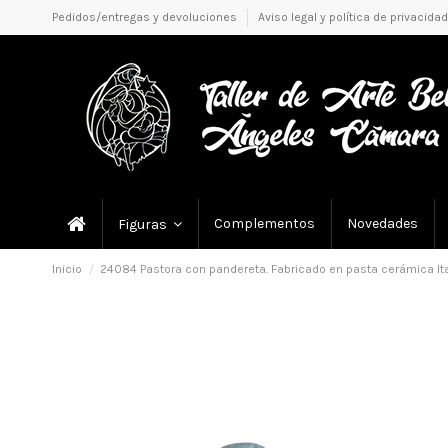
Pedidos/entregas y devoluciones
Aviso legal y política de privacidad
Complementos
Novedades
Figuras
Inicio
24084 Pastora con pandereta. Fabricado en pasta cerámica Ita