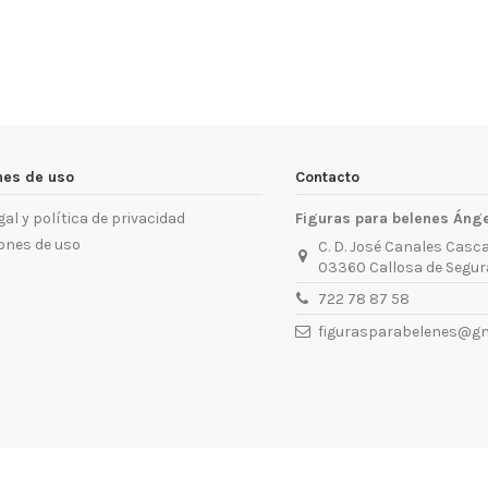
nes de uso
Contacto
gal y política de privacidad
Figuras para belenes Áng
ones de uso
C. D. José Canales Casca
03360 Callosa de Segura
722 78 87 58
figurasparabelenes@gm