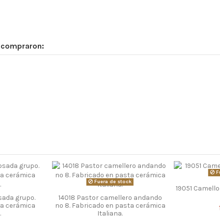
n compraron:
F
Fuera de stock
19051 Camell
sada grupo.
14018 Pastor camellero andando
ta cerámica
nº 8. Fabricado en pasta cerámica
.
Italiana.