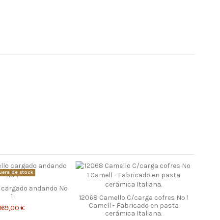
uera de stock
o cargado andando Nº
1
12068 Camello C/carga cofres Nº 1
Camell - Fabricado en pasta
169,00 €
cerámica Italiana.