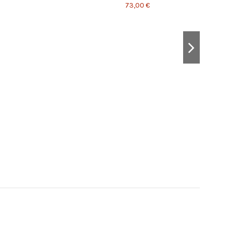
73,00 €
1408
Fab