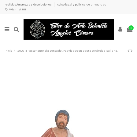
Pedidos/entregas y devoluciones
Aviso legal y política de privacidad
Wishlist (
0
)
0
Inicio
12008-4 Pastor anuncia sentado . Fabricado en pasta cerámica Italiana.