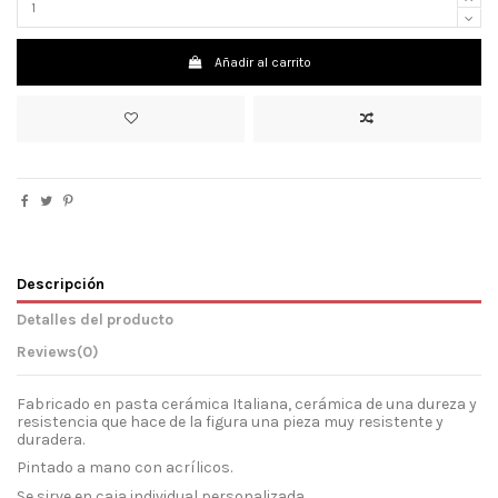
Añadir al carrito
Descripción
Detalles del producto
Reviews
(0)
Fabricado en pasta cerámica Italiana, cerámica de una dureza y
resistencia que hace de la figura una pieza muy resistente y
duradera.
Pintado a mano con acrílicos.
Se sirve en caja individual personalizada.